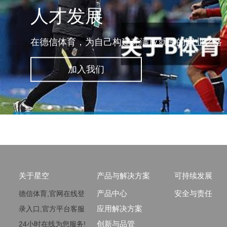
人才发展
在德信体育，为自己构建充满成就感的职业之路
加入我们
关于星空
产品与解决方案
可持续发展
产品中心
安全与责任
德信体育,官网在线登
应用解决方案
录入口,官方平台客服
创新与品管
24小时在线为您服务!