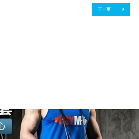
下一页
next