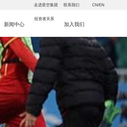
走进星空集团
联系我们
CN/EN
投资者关系
新闻中心
加入我们