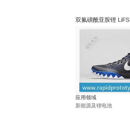
双氟磺酰亚胺锂 LiFS
应用领域
新能源及锂电池