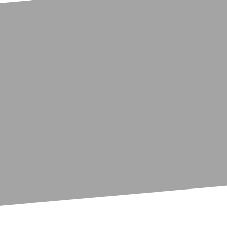
与我们联系