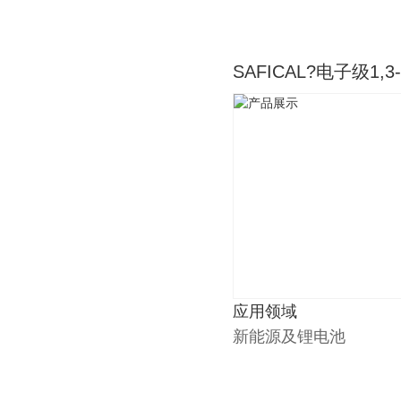
SAFICAL?电子级1,
应用领域
新能源及锂电池