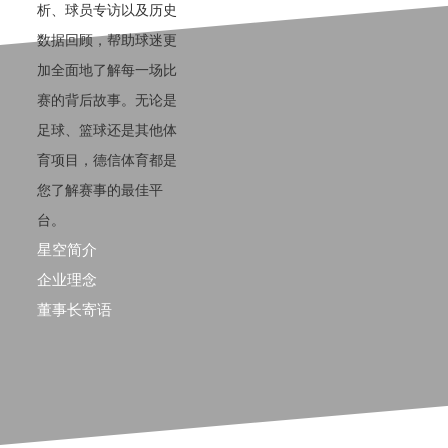
析、球员专访以及历史
数据回顾，帮助球迷更
加全面地了解每一场比
赛的背后故事。无论是
足球、篮球还是其他体
育项目，德信体育都是
您了解赛事的最佳平
台。
星空简介
企业理念
董事长寄语