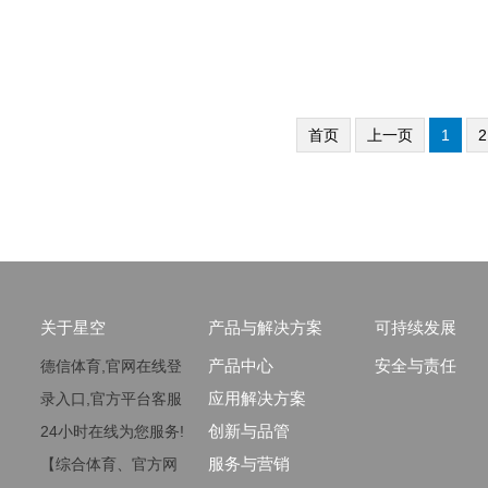
首页
上一页
1
2
关于星空
产品与解决方案
可持续发展
产品中心
安全与责任
德信体育,官网在线登
应用解决方案
录入口,官方平台客服
创新与品管
24小时在线为您服务!
服务与营销
【综合体育、官方网