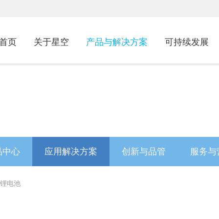
首页
关于星空
产品与解决方案
可持续发展
品中心
应用解决方案
创新与品管
服务与
锂电池